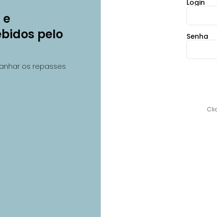
Login
 e
ebidos pelo
Senha
anhar os repasses
Cli