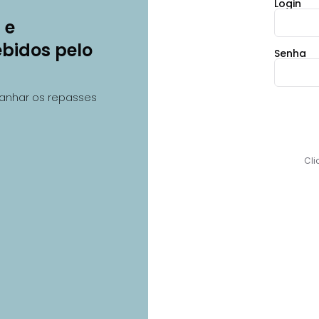
Login
 e
ebidos pelo
Senha
anhar os repasses
Cli